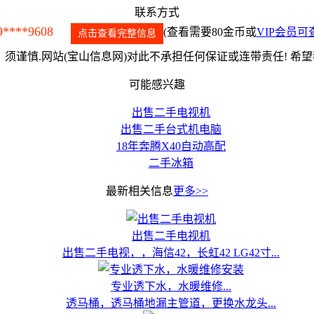
联系方式
9****9608
(查看需要80金币或
VIP会员可
点击查看完整信息
须谨慎.网站(宝山信息网)对此不承担任何保证或连带责任! 希
可能感兴趣
出售二手电视机
出售二手台式机电脑
18年奔腾X40自动高配
二手冰箱
最新相关信息
更多>>
出售二手电视机
出售二手电视，，海信42，长虹42 LG42寸...
专业透下水，水暖维修...
透马桶，透马桶地漏主管道，更换水龙头...