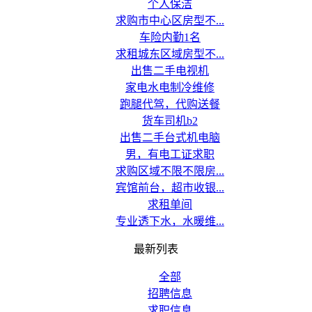
个人保洁
求购市中心区房型不...
车险内勤1名
求租城东区域房型不...
出售二手电视机
家电水电制冷维修
跑腿代驾，代购送餐
货车司机b2
出售二手台式机电脑
男，有电工证求职
求购区域不限不限房...
宾馆前台，超市收银...
求租单间
专业透下水，水暖维...
最新列表
全部
招聘信息
求职信息